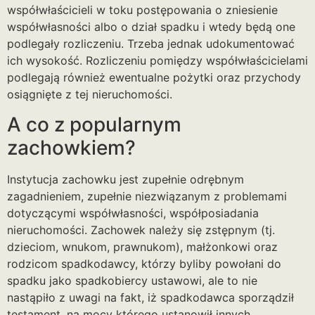
współwłaścicieli w toku postępowania o zniesienie
współwłasności albo o dział spadku i wtedy będą one
podlegały rozliczeniu. Trzeba jednak udokumentować
ich wysokość. Rozliczeniu pomiędzy współwłaścicielami
podlegają również ewentualne pożytki oraz przychody
osiągnięte z tej nieruchomości.
A co z popularnym
zachowkiem?
Instytucja zachowku jest zupełnie odrębnym
zagadnieniem, zupełnie niezwiązanym z problemami
dotyczącymi współwłasności, współposiadania
nieruchomości. Zachowek należy się zstępnym (tj.
dzieciom, wnukom, prawnukom), małżonkowi oraz
rodzicom spadkodawcy, którzy byliby powołani do
spadku jako spadkobiercy ustawowi, ale to nie
nastąpiło z uwagi na fakt, iż spadkodawca sporządził
testament, na mocy którego ustanowił innych