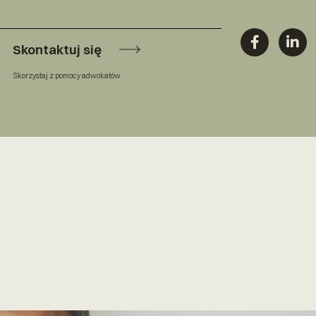
Skontaktuj się
Skorzystaj z pomocy adwokatów