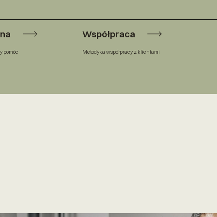
wna
Współpraca
y pomóc
Metodyka współpracy z klientami