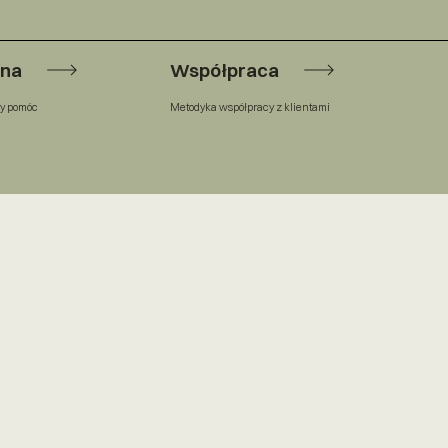
wna
Współpraca
y pomóc
Metodyka współpracy z klientami