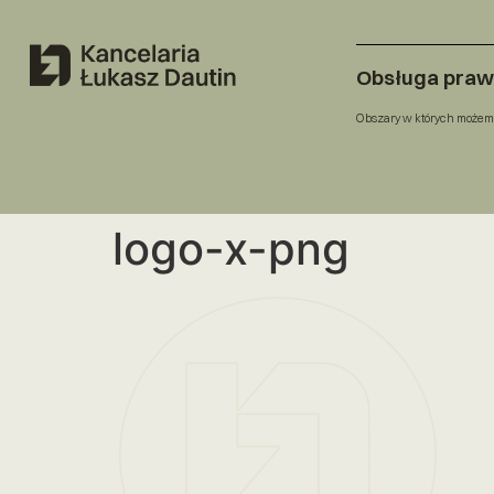
Obsługa pra
Obszary w których możem
logo-x-png