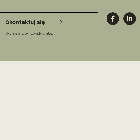
Skontaktuj się
Skorzystaj z pomocy adwokatów