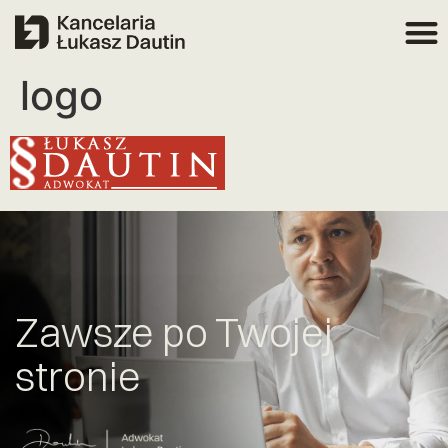
logo
Zawsze po Twojej
stronie