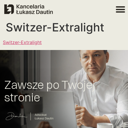
Switzer-Extralight
Switzer-Extralight
Zawsze po Twojej
stronie